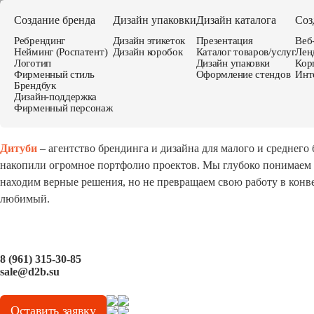
О нас
Создание бренда
Дизайн упаковки
Дизайн каталога
Соз
О нас
Портфолио
Услуги
Статьи
Контакты
О
Портфолио
Ребрендинг
Дизайн этикеток
Презентация
Веб
Услуги
Нейминг (Роспатент)
Дизайн коробок
Каталог товаров/услуг
Лен
Услуги
Создание сайта
Статьи
Логотип
Дизайн упаковки
Кор
Создаём сайты и веб-приложения, чтобы ваш
Фирменный стиль
Оформление стендов
Инт
Контакты
Брендбук
бизнес выглядел
убедительно, вызывал доверие
и
Дизайн-поддержка
помогал превращать
интерес в заявки
Фирменный персонаж
Наш подход глубокий. И в этом его ценность.
Мы
создаём сайты так, чтобы они были
не просто
Дитуби
– агентство брендинга и дизайна для малого и среднего 
красивыми, а удобными и рабочими:
помогали
накопили огромное портфолио проектов. Мы глубоко понимаем з
понятно презентовать компанию или продукт,
находим верные решения, но не превращаем свою работу в конв
усиливали доверие, доносили ваши преимущества
любимый.
и поддерживали продажи.
Работаем как с лендингами, так и с
многостраничными корпоративными сайтами для
8 (961) 315-30-85
компаний, производителей, брендов и услуг.
sale@d2b.su
Мы понимаем, что сайт должен:
— отражать ваши преимущества
— структурировать информацию
Оставить заявку