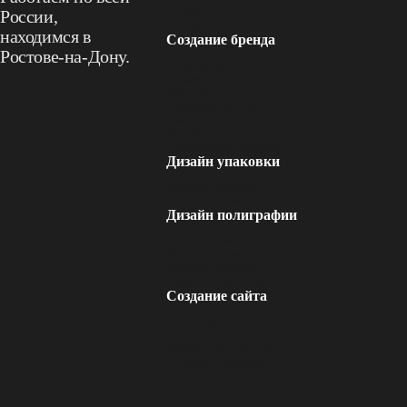
Статьи
России,
Контакты
находимся в
Создание бренда
Ростове‑на‑Дону.
Ребрендинг
Нейминг (Роспатент)
Логотип
Фирменный стиль
Брендбук
Дизайн-поддержка
Фирменный персонаж
Дизайн упаковки
Дизайн этикеток
Дизайн коробок
Дизайн полиграфии
Презентация
Каталог товаров/услуг
Дизайн упаковки
Оформление стендов
Создание сайта
Веб-дизайн
Лендинг под ключ
Корпоративный сайт
Интернет-магазин