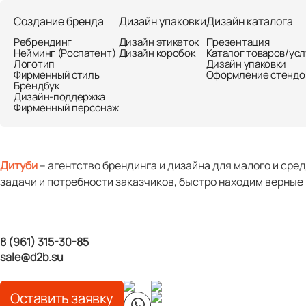
О нас
О нас
Портфолио
Услуги
Стат
Создание бренда
Дизайн упаковки
Дизайн каталога
Портфолио
«GELIOS BISCOTTO»:
Ребрендинг
Дизайн этикеток
Презентация
Услуги
Нейминг (Роспатент)
Дизайн коробок
Каталог товаров/усл
Логотип
Дизайн упаковки
Статьи
Фирменный стиль
Оформление стендо
топовые ритейлерс
Брендбук
Дизайн-поддержка
Контакты
Фирменный персонаж
FMCG
Упаковка
Дитуби
– агентство брендинга и дизайна для малого и сре
задачи и потребности заказчиков, быстро находим верные
8 (961) 315-30-85
sale@d2b.su
Оставить заявку