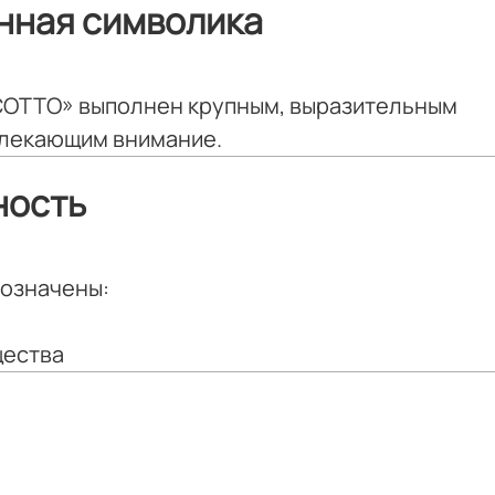
нная символика
SCOTTO» выполнен крупным, выразительным
влекающим внимание.
ность
бозначены:
щества