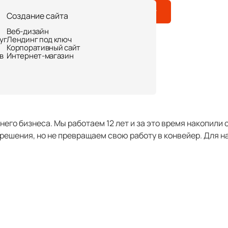
ьи
Контакты
Обсудить проект
Создание сайта
 дизайн, который о
Веб-дизайн
уг
Лендинг под ключ
Корпоративный сайт
в
Интернет-магазин
кие сети.
днего бизнеса. Мы работаем 12 лет и за это время накопил
 решения, но не превращаем свою работу в конвейер. Для 
Перед нами стояла а
для линейки трюфеле
покупателей, а позв
торговых сетей, таки
должен был стать не 