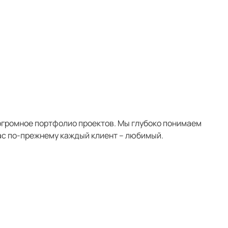
ткрывает двери в
и огромное портфолио проектов. Мы глубоко понимаем
нас по-прежнему каждый клиент – любимый.
мбициозная задача — создать дизайн упаковки
й, который не просто привлечёт внимание
олит бренду выйти на полки премиальных
х как «Азбука вкуса» и «Самокат». Дизайн
только «лицом» продукта, но и его